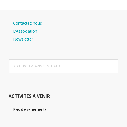
Barre
Contactez nous
latérale
L’Association
principale
Newsletter
Rechercher
dans
ce
site
Web
ACTIVITÉS À VENIR
Pas d'événements