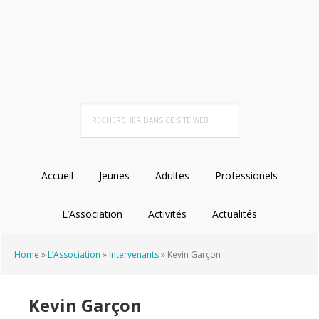
Passer
Passer
Passer
Passer
à
au
à
au
la
contenu
la
pied
navigation
principal
barre
de
principale
latérale
page
principale
Rechercher
dans
ce
site
Accueil
Jeunes
Adultes
Professionels
Web
L’Association
Activités
Actualités
Home
»
L’Association
»
Intervenants
»
Kevin Garçon
Kevin Garçon