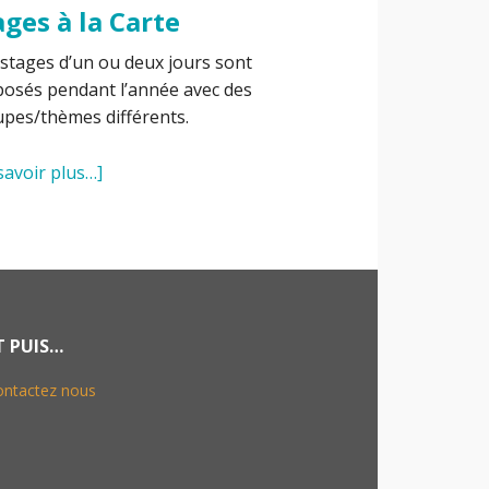
ages à la Carte
stages d’un ou deux jours sont
osés pendant l’année avec des
pes/thèmes différents.
savoir plus…]
T PUIS…
ontactez nous