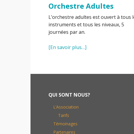
Orchestre Adultes
L’orchestre adultes est ouvert à tous 
instruments et tous les niveaux, 5
journées par an.
[En savoir plus…]
Footer
QUI SONT NOUS?
L’Association
Tarifs
Témoinages
Partenaires