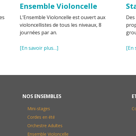
Ensemble Violoncelle
St
les
L’Ensemble Violoncelle est ouvert aux
Des 
violoncellistes de tous les niveaux, 8
prop
journées par an.
grou
[En savoir plus…]
[En 
NOS ENSEMBLES
E
Mini-stages
C
Cordes en été
Orchestre Adultes
Ensemble Violoncelle