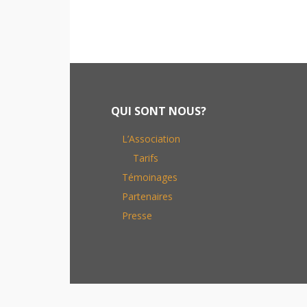
Footer
QUI SONT NOUS?
L’Association
Tarifs
Témoinages
Partenaires
Presse