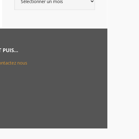
T PUIS…
ontactez nous