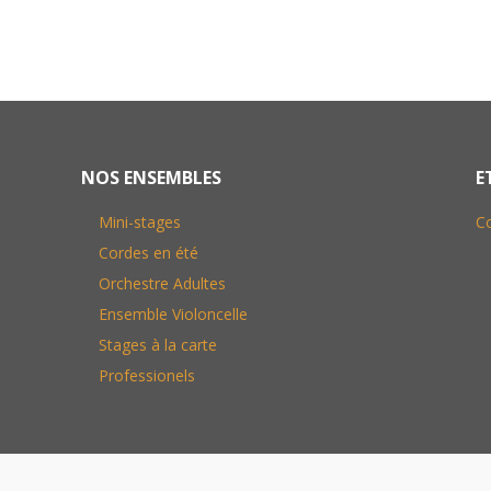
NOS ENSEMBLES
E
Mini-stages
C
Cordes en été
Orchestre Adultes
Ensemble Violoncelle
Stages à la carte
Professionels