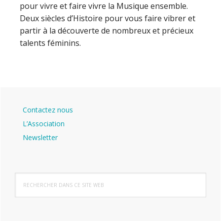
pour vivre et faire vivre la Musique ensemble.
Deux siècles d’Histoire pour vous faire vibrer et
partir à la découverte de nombreux et précieux
talents féminins.
Barre
Contactez nous
latérale
L’Association
principale
Newsletter
Rechercher
dans
ce
site
Web