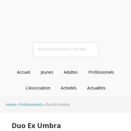
Passer
Passer
Passer
Passer
à
au
à
au
la
contenu
la
pied
navigation
principal
barre
de
principale
latérale
page
principale
Rechercher
dans
ce
site
Accueil
Jeunes
Adultes
Professionels
Web
L’Association
Activités
Actualités
Home
»
Professionels
»
Duo Ex Umbra
Duo Ex Umbra