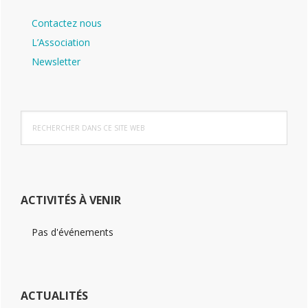
Barre
Contactez nous
latérale
L’Association
principale
Newsletter
Rechercher
dans
ce
site
Web
ACTIVITÉS À VENIR
Pas d'événements
ACTUALITÉS