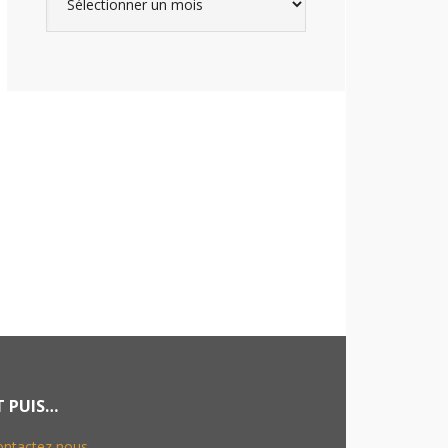
T PUIS…
ontactez nous