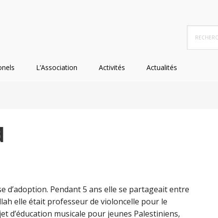
Recherc
dans
ce
site
onels
L’Association
Activités
Actualités
Web
d
se d’adoption. Pendant 5 ans elle se partageait entre
lah elle était professeur de violoncelle pour le
et d’éducation musicale pour jeunes Palestiniens,