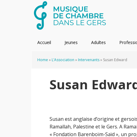
Passer
Passer
Passer
Passer
à
au
à
au
la
contenu
la
pied
navigation
principal
barre
de
principale
latérale
page
principale
Accueil
Jeunes
Adultes
Professi
Home
»
L’Association
»
Intervenants
»
Susan Edward
Susan Edwar
Susan est anglaise d’origine et gersoi
Ramallah, Palestine et le Gers. A Ramal
« Fondation Barenboïm-Saïd », un proj