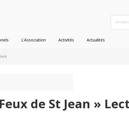
Recherc
dans
ce
site
onels
L’Association
Activités
Actualités
Web
toure
Feux de St Jean » Lec