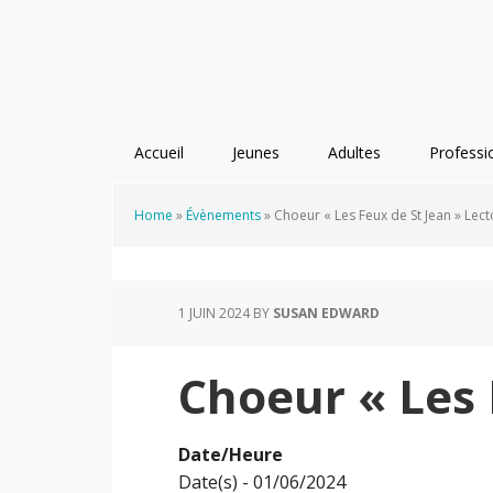
Passer
Passer
Passer
à
au
au
la
contenu
pied
navigation
principal
de
principale
page
Accueil
Jeunes
Adultes
Professi
Home
»
Évènements
»
Choeur « Les Feux de St Jean » Lec
1 JUIN 2024
BY
SUSAN EDWARD
Choeur « Les 
Date/Heure
Date(s) - 01/06/2024