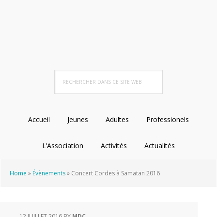
Passer
Passer
Passer
à
au
au
la
contenu
pied
navigation
principal
de
principale
page
Rechercher
dans
ce
site
Accueil
Jeunes
Adultes
Professionels
Web
L’Association
Activités
Actualités
Home
»
Évènements
»
Concert Cordes à Samatan 2016
12 JUILLET 2016
BY
MDC