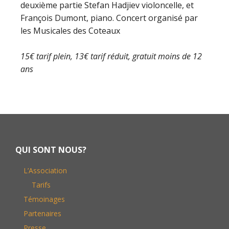
deuxième partie Stefan Hadjiev violoncelle, et
François Dumont, piano. Concert organisé par
les Musicales des Coteaux
15€ tarif plein, 13€ tarif réduit, gratuit moins de 12
ans
Footer
QUI SONT NOUS?
L’Association
Tarifs
Témoinages
Partenaires
Presse