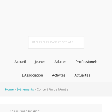
Passer
Passer
Passer
à
au
au
la
contenu
pied
navigation
principal
de
principale
page
Rechercher
dans
ce
site
Accueil
Jeunes
Adultes
Professionels
Web
L’Association
Activités
Actualités
Home
»
Évènements
»
Concert Fin de l’Année
12 MAI 2019
BY
MDC