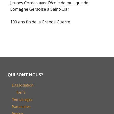
Jeunes Cordes avec l’école de musique de
Lomagne Gersoise à Saint-Clar
100 ans fin de la Grande Guerre
Footer
QUI SONT NOUS?
L’Association
Tarifs
Témoinages
Partenaires
Presse