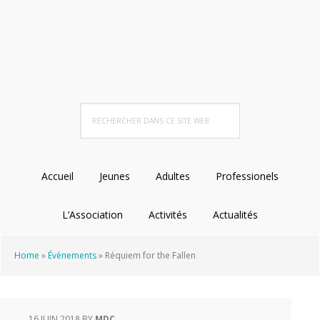
Passer
Passer
Passer
à
au
au
la
contenu
pied
navigation
principal
de
principale
page
Rechercher
dans
ce
site
Accueil
Jeunes
Adultes
Professionels
Web
L’Association
Activités
Actualités
Home
»
Évènements
»
Réquiem for the Fallen
16 JUIN 2018
BY
MDC