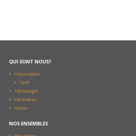
Footer
QUI SONT NOUS?
L’Association
Tarifs
Témoinages
Partenaires
Presse
NOS ENSEMBLES
Mini-stages