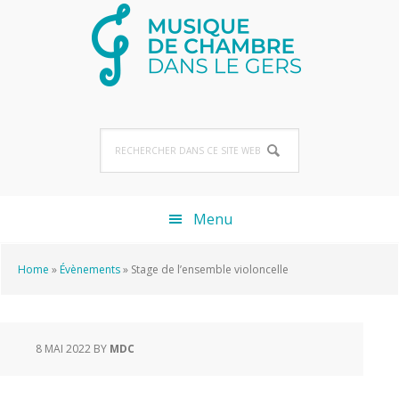
Passer
Passer
Passer
à
au
au
la
contenu
pied
navigation
principal
de
principale
page
Rechercher
dans
ce
site
Menu
Web
Home
»
Évènements
»
Stage de l’ensemble violoncelle
8 MAI 2022
BY
MDC