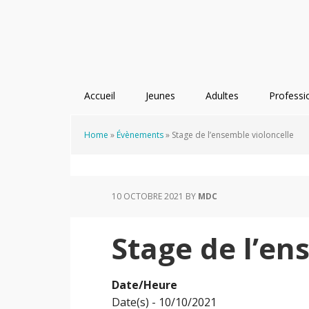
Passer
Passer
Passer
à
au
au
la
contenu
pied
navigation
principal
de
principale
page
Accueil
Jeunes
Adultes
Professi
Home
»
Évènements
»
Stage de l’ensemble violoncelle
10 OCTOBRE 2021
BY
MDC
Stage de l’en
Date/Heure
Date(s) - 10/10/2021