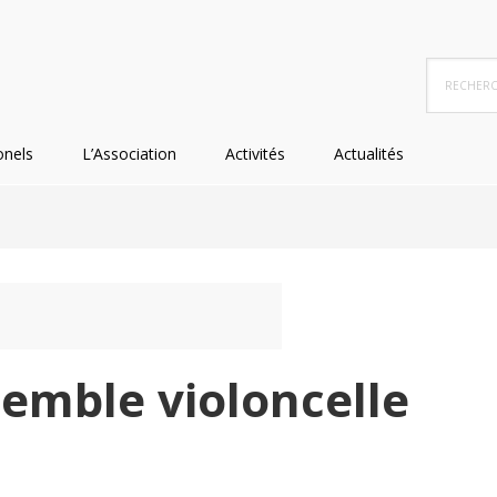
Recherc
dans
ce
site
onels
L’Association
Activités
Actualités
Web
semble violoncelle