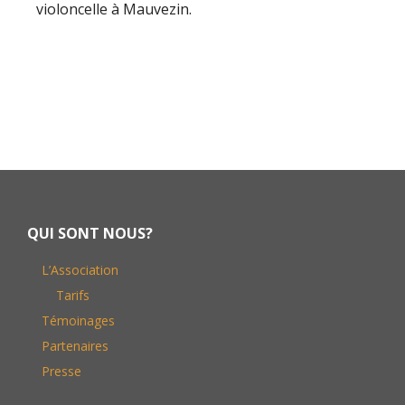
violoncelle à Mauvezin.
Footer
QUI SONT NOUS?
L’Association
Tarifs
Témoinages
Partenaires
Presse