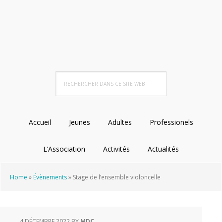
Passer
Passer
Passer
à
au
au
la
contenu
pied
navigation
principal
de
principale
page
Rechercher
dans
ce
site
Accueil
Jeunes
Adultes
Professionels
Web
L’Association
Activités
Actualités
Home
»
Évènements
»
Stage de l’ensemble violoncelle
4 DÉCEMBRE 2022
BY
MDC