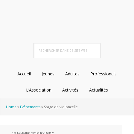
Passer
Passer
Passer
à
au
au
la
contenu
pied
navigation
principal
de
principale
page
Rechercher
dans
ce
site
Accueil
Jeunes
Adultes
Professionels
Web
L’Association
Activités
Actualités
Home
»
Évènements
»
Stage de violoncelle
13 JANVIER 2019
BY
MDC