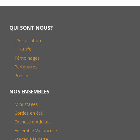
Footer
QUI SONT NOUS?
L’Association
Tarifs
Témoinages
Partenaires
Presse
NOS ENSEMBLES
Mini-stages
Cordes en été
Orchestre Adultes
Ensemble Violoncelle
Stages à la carte