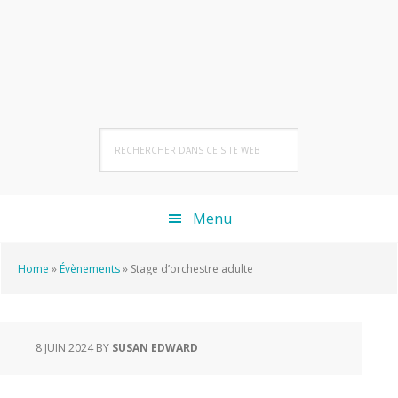
Passer
Passer
Passer
à
au
au
la
contenu
pied
navigation
principal
de
principale
page
Rechercher
dans
ce
site
Menu
Web
Home
»
Évènements
»
Stage d’orchestre adulte
8 JUIN 2024
BY
SUSAN EDWARD