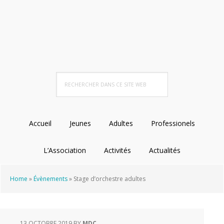
Passer
Passer
Passer
à
au
au
la
contenu
pied
navigation
principal
de
principale
page
Rechercher
dans
ce
site
Accueil
Jeunes
Adultes
Professionels
Web
L’Association
Activités
Actualités
Home
»
Évènements
»
Stage d’orchestre adultes
13 OCTOBRE 2019
BY
MDC