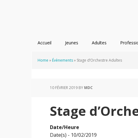
Passer
Passer
Passer
à
au
au
la
contenu
pied
navigation
principal
de
principale
page
Accueil
Jeunes
Adultes
Professi
Home
»
Évènements
»
Stage d’Orchestre Adultes
10 FÉVRIER 2019
BY
MDC
Stage d’Orche
Date/Heure
Date(s) - 10/02/2019