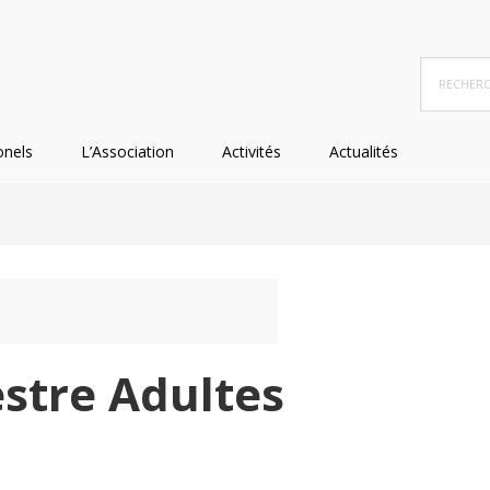
Recherc
dans
ce
site
onels
L’Association
Activités
Actualités
Web
stre Adultes