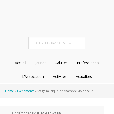
Passer
Passer
Passer
à
au
au
la
contenu
pied
navigation
principal
de
principale
page
Rechercher
dans
ce
site
Accueil
Jeunes
Adultes
Professionels
Web
L’Association
Activités
Actualités
Home
»
Évènements
»
Stage musique de chambre violoncelle
18 AOÛT 2020
BY
SUSAN EDWARD