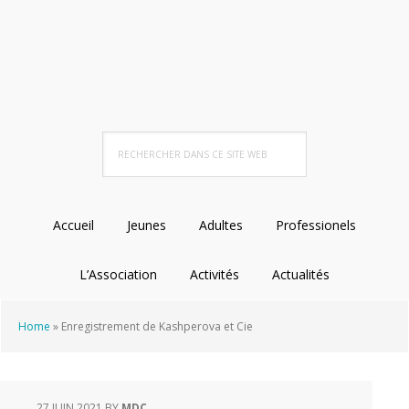
Passer
Passer
Passer
Passer
à
au
à
au
la
contenu
la
pied
navigation
principal
barre
de
principale
latérale
page
principale
Rechercher
dans
ce
site
Accueil
Jeunes
Adultes
Professionels
Web
L’Association
Activités
Actualités
Home
»
Enregistrement de Kashperova et Cie
27 JUIN 2021
BY
MDC