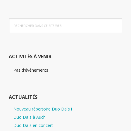
principale
Rechercher
dans
ce
site
Web
ACTIVITÉS À VENIR
Pas d'événements
ACTUALITÉS
Nouveau répertoire Duo Daïs !
Duo Daïs à Auch
Duo Daïs en concert